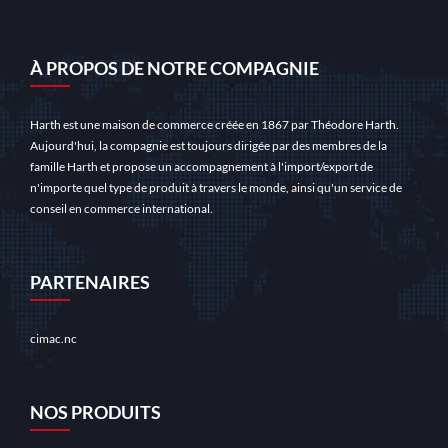
À PROPOS DE NOTRE COMPAGNIE
Harth est une maison de commerce créée en 1867 par Théodore Harth.
Aujourd'hui, la compagnie est toujours dirigée par des membres de la
famille Harth et propose un accompagnement à l'import/export de
n'importe quel type de produit à travers le monde, ainsi qu'un service de
conseil en commerce international.
PARTENAIRES
BLOGUE
cimac.nc
Miss Kitty -kolikkopelin arvostelu
25
2024 Tarjoaa, bombastic casino
NOS PRODUITS
virallinen sovellus RTP:n ja voit
MAR
pelata