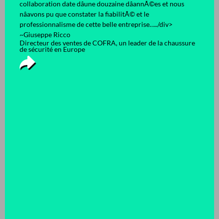
75009 Paris, France
collaboration date dâune douzaine dâannÃ©es et nous
accessoires de décoration
nâavons pu que constater la fiabilitÃ© et le
Matières premières et machineries
+33 (0)1 49 70 83 83
professionnalisme de cette belle entreprise…../div>
Produits alimentaires
~Giuseppe Ricco
Recherches complexes sur demande
global@harthtrading.com
Directeur des ventes de COFRA, un leader de la chaussure
de sécurité en Europe